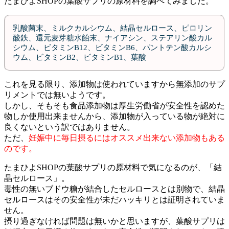
たまひよSHOPの葉酸サプリの原材料を調べてみました。
乳酸菌末、ミルクカルシウム、結晶セルロース、ピロリン
酸鉄、還元麦芽糖水飴末、ナイアシン、ステアリン酸カル
シウム、ビタミンB12、ビタミンB6、パントテン酸カルシ
ウム、ビタミンB2、ビタミンB1、葉酸
これを見る限り、添加物は使われていますから無添加のサプ
リメントでは無いようです。
しかし、そもそも食品添加物は厚生労働省が安全性を認めた
物しか使用出来ませんから、添加物が入っている物が絶対に
良くないという訳ではありません。
ただ、
妊娠中に毎日摂るにはオススメ出来ない添加物もある
のです。
たまひよSHOPの葉酸サプリの原材料で気になるのが、「結
晶セルロース」。
毒性の無いブドウ糖が結合したセルロースとは別物で、結晶
セルロースはその安全性が未だハッキリとは証明されていま
せん。
摂り過ぎなければ問題は無いかと思いますが、葉酸サプリは