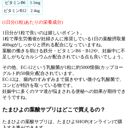
ビタミンB6
1.1mg
ビタミンB12
2.4ug
(1日分(1粒)あたりの栄養成分)
1日分が1粒で良いのは嬉しいポイント。
1粒で厚生労働省が妊婦さんに推奨している1日の葉酸摂取量
400ugがしっかりと摂れる配合になっていますね。
葉酸の働きを助ける鉄分・ビタミンB6・B12や、妊娠中に不
足しがちなカルシウムが配合されている点も良いでしょう。
その他、EC-12という乳酸菌が1粒に約5000憶個(カップヨー
グルト約50個分)配合されています。
EC-12は、腸内のすみずみまで届きやすい微小な乳酸菌で、
コンビが特許を取っている物です。
妊娠中に多くのママ達が悩まされる便秘への効果が期待でき
そうですね。
たまひよの葉酸サプリはどこで買えるの？
たまひよの葉酸サプリは、たまひよSHOP(オンライン)で購
入する事ができます。