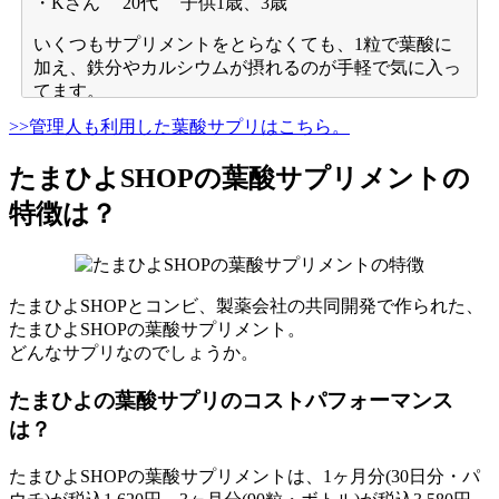
・Kさん 20代 子供1歳、3歳
いくつもサプリメントをとらなくても、1粒で葉酸に
加え、鉄分やカルシウムが摂れるのが手軽で気に入っ
てます。
>>管理人も利用した葉酸サプリはこちら。
・Sさん 30代 妊娠7ヶ月
1日1粒なのが良いです。
たまひよSHOPの葉酸サプリメントの
小粒で味もほとんどしないので飲みやすいです。
特徴は？
効果はまだちょっと分かりません。
・Kさん 40代 子供 新生児
貧血体質の私には、1粒で色々な栄養が摂れるのが便
たまひよSHOPとコンビ、製薬会社の共同開発で作られた、
利で嬉しかったです。
たまひよSHOPの葉酸サプリメント。
どんなサプリなのでしょうか。
・Rさん 40代 子供4ヶ月
たまひよの葉酸サプリのコストパフォーマンス
妊娠中に毎日飲んでいました。
は？
効果は特に実感は無かったのですが、無事元気な男の
子を出産しました。
たまひよSHOPの葉酸サプリメントは、1ヶ月分(30日分・パ
粒が大きく無く、飲みやすかったです。