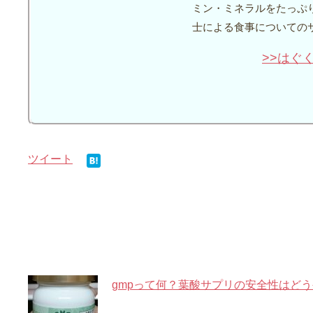
ミン・ミネラルをたっぷ
士による食事についての
>>はぐ
ツイート
関連記事
gmpって何？葉酸サプリの安全性はど