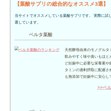
【葉酸サプリの総合的なオススメ3選】
当サイトでオススメしている葉酸サプリです。 実際に試
選しています。
ベルタ葉酸
天然酵母由来のモノグルタミ
飲みやすく味や臭いもほと
ど妊娠中に必要な栄養素や
タミンの過剰摂取に配慮さ
も無添加で妊娠中に安心し
>>ベ