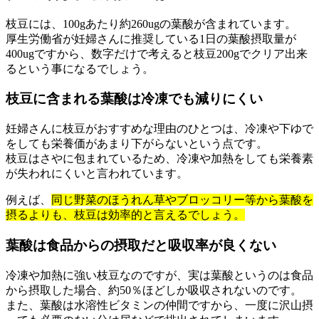
枝豆には、100gあたり約260ugの葉酸が含まれています。
厚生労働省が妊婦さんに推奨している1日の葉酸摂取量が
400ugですから、数字だけで考えると枝豆200gでクリア出来
るという事になるでしょう。
枝豆に含まれる葉酸は冷凍でも減りにくい
妊婦さんに枝豆がおすすめな理由のひとつは、冷凍や下ゆで
をしても栄養価があまり下がらないという点です。
枝豆はさやに包まれているため、冷凍や加熱をしても栄養素
が失われにくいと言われています。
例えば、
同じ野菜のほうれん草やブロッコリー等から葉酸を
摂るよりも、枝豆は効率的と言えるでしょう。
葉酸は食品からの摂取だと吸収率が良くない
冷凍や加熱に強い枝豆なのですが、実は葉酸というのは食品
から摂取した場合、約50％ほどしか吸収されないのです。
また、葉酸は水溶性ビタミンの仲間ですから、一度に沢山摂