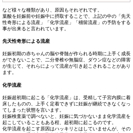
など様々な種類があり、原因もそれぞれです。
葉酸を妊娠前や妊娠中に摂取することで、上記の中の「先天
性奇形による流産」「化学流産」「稽留流産」の予防をする
事が出来ると言われています。
先天性奇形による流産
妊娠初期の赤ちゃんの脳や脊髄が作られる時期に上手く成長
ができないことで、二分脊椎や無脳症、ダウン症などの障害
が生じて、それらによって流産が引き起こされることがあり
ます。
化学流産
妊娠超初期に起こる「化学流産」は、受精して子宮内膜に着
床したものの、上手く定着できずに妊娠が継続できなくなっ
てしまった状態を言います。
妊娠検査薬で調べないと、妊娠に気づかないまま化学流産を
起こしていることもある程、超初期に起こるのです。
化学流産を起こす原因はハッキリとはしていませんが、その