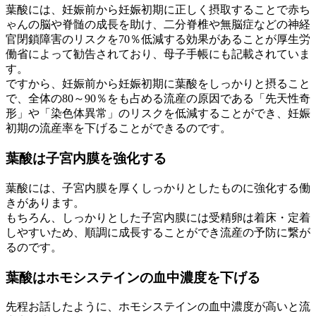
葉酸には、妊娠前から妊娠初期に正しく摂取することで赤ち
ゃんの脳や脊髄の成長を助け、二分脊椎や無脳症などの神経
官閉鎖障害のリスクを70％低減する効果があることが厚生労
働省によって勧告されており、母子手帳にも記載されていま
す。
ですから、妊娠前から妊娠初期に葉酸をしっかりと摂ること
で、全体の80～90％をも占める流産の原因である「先天性奇
形」や「染色体異常」のリスクを低減することができ、妊娠
初期の流産率を下げることができるのです。
葉酸は子宮内膜を強化する
葉酸には、子宮内膜を厚くしっかりとしたものに強化する働
きがあります。
もちろん、しっかりとした子宮内膜には受精卵は着床・定着
しやすいため、順調に成長することができ流産の予防に繋が
るのです。
葉酸はホモシステインの血中濃度を下げる
先程お話したように、ホモシステインの血中濃度が高いと流