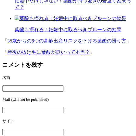
妊娠中だけじゃない！葉酸が持つ驚きの若返り効果っ
て？
葉酸も摂れる！妊娠中に取るべきプルーンの効果
「
35歳からの6つの高齢出産リスクを下げる葉酸の摂り方
」
「
産後の抜け毛に葉酸が良いって本当？
」
コメントを残す
名前
Mail (will not be published)
サイト