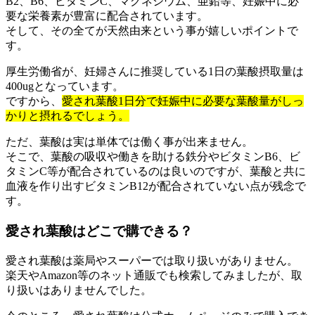
B2、B6、ビタミンC、マグネシウム、亜鉛等、妊娠中に必
・Kさん 40代 妊娠5ヶ月
要な栄養素が豊富に配合されています。
高齢出産で何かと不安でしたので、なるべく自然派の
そして、その全てが天然由来という事が嬉しいポイントで
サプリがいいと思いました。
す。
後藤真希さんオススメという事で購入してみたとこ
厚生労働省が、妊婦さんに推奨している1日の葉酸摂取量は
ろ、飲みやすく栄養成分も豊富だったので続けていま
400ugとなっています。
す。
ですから、
愛され葉酸1日分で妊娠中に必要な葉酸量がしっ
かりと摂れるでしょう。
ただ、葉酸は実は単体では働く事が出来ません。
そこで、葉酸の吸収や働きを助ける鉄分やビタミンB6、ビ
タミンC等が配合されているのは良いのですが、葉酸と共に
血液を作り出すビタミンB12が配合されていない点が残念で
す。
愛され葉酸はどこで購できる？
愛され葉酸は薬局やスーパーでは取り扱いがありません。
楽天やAmazon等のネット通販でも検索してみましたが、取
り扱いはありませんでした。