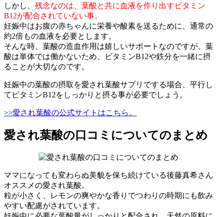
しかし、
残念なのは、葉酸と共に血液を作り出すビタミン
B12が配合されていない事。
妊娠中はお腹の赤ちゃんに栄養や酸素を送るために、通常の
約2倍もの血液を必要とします。
そんな時、葉酸の造血作用は嬉しいサポートなのですが、葉
酸は単体では働かないため、ビタミンB12や鉄分を一緒に摂
ることが大切なのです。
妊娠中の葉酸の摂取を愛され葉酸サプリでする場合、平行し
てビタミンB12をしっかりと摂る事が必要でしょう。
>>愛され葉酸の公式サイトはこちら。
愛され葉酸の口コミについてのまとめ
ママになっても変わらぬ美貌を保ち続けている後藤真希さん
オススメの愛され葉酸。
粒が小さく、レモンの爽やかな香りでつわりの時期にも飲み
やすい配慮がされています。
妊娠中に必要な葉酸量がしっかりと配合され、天然の原料に