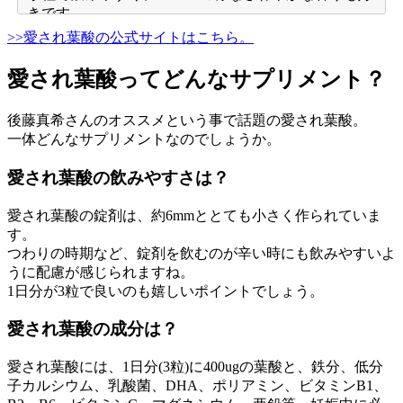
きです。
葉酸だけではなく、DHAやカルシウムなども一緒に摂
>>愛され葉酸の公式サイトはこちら。
れるのが良いと思います。
愛され葉酸ってどんなサプリメント？
・Aさん 20代 二人目妊活中
二人が欲しいと思ってから、妊娠に備えて飲んでいま
後藤真希さんのオススメという事で話題の愛され葉酸。
す。
一体どんなサプリメントなのでしょうか。
なるべく自然の物が良かったのでこちらにしました。
ナチュラルなのに、妊娠に必要な成分がきちんと入っ
愛され葉酸の飲みやすさは？
ているのが良いと思います。
妊娠したら産後まで続けたいです。
愛され葉酸の錠剤は、約6mmととても小さく作られていま
す。
・Jさん 30代 妊娠中
つわりの時期など、錠剤を飲むのが辛い時にも飲みやすいよ
うに配慮が感じられますね。
最初は葉酸、鉄分、カルシウムと3種類のサプリを飲
1日分が3粒で良いのも嬉しいポイントでしょう。
んでいましたが、毎日何粒も飲むのも辛くなってきた
のでひとつにまとめたいと思いました。
愛され葉酸の成分は？
天然由来のサプリメントがいいなと思っていたとこ
ろ、こちらを見つけ購入。
愛され葉酸には、1日分(3粒)に400ugの葉酸と、鉄分、低分
ちょっと高いですが、飲みやすいので続けたいです。
子カルシウム、乳酸菌、DHA、ポリアミン、ビタミンB1、