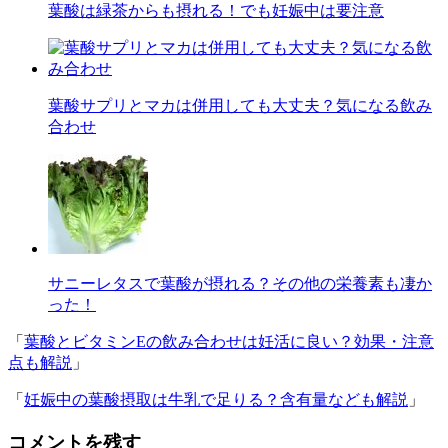
葉酸は緑茶からも摂れる！でも妊娠中は要注意
葉酸サプリとマカは併用しても大丈夫？気になる飲み
合わせ
サニーレタスで葉酸が摂れる？その他の栄養素も凄か
った！
「
葉酸とビタミンEの飲み合わせは妊活に良い？効果・注意
点も解説
」
「
妊娠中の葉酸摂取は牛乳で足りる？含有量なども解説
」
コメントを残す