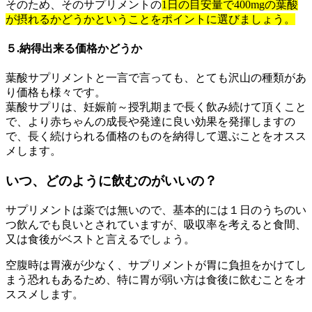
そのため、そのサプリメントの
1日の目安量で400mgの葉酸
が摂れるかどうかということをポイントに選びましょう。
５.納得出来る価格かどうか
葉酸サプリメントと一言で言っても、とても沢山の種類があ
り価格も様々です。
葉酸サプリは、
妊娠前～授乳期まで長く飲み続けて頂くこと
で、より赤ちゃんの成長や発達に良い効果を発揮します
の
で、長く続けられる価格のものを納得して選ぶことをオスス
メします。
いつ、どのように飲むのがいいの？
サプリメントは薬では無いので、基本的には１日のうちのい
つ飲んでも良いとされていますが、吸収率を考えると食間、
又は食後がベストと言えるでしょう。
空腹時は胃液が少なく、サプリメントが胃に負担をかけてし
まう恐れもあるため、特に胃が弱い方は食後に飲むことをオ
ススメします。