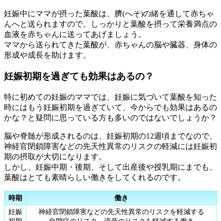
妊娠中にママが摂った葉酸は、臍(へそ)の緒を通して赤ちゃ
んへと送られますので、しっかりと葉酸を摂って栄養満点の
血液を赤ちゃんに送ってあげましょう。
ママから送られてきた葉酸が、赤ちゃんの脳や臓器、身体の
形成や成長を助けます。
妊娠初期を過ぎても効果はあるの？
特に初めての妊娠のママでは、妊娠に気づいて葉酸を知った
時にはもう妊娠初期を過ぎていて、今からでも効果はあるの
かな？と疑問に思っている方も多いのではないでしょうか？
脳や脊髄が形成されるのは、妊娠初期の12週頃までなので、
神経官閉鎖障害などの先天性異常のリスクの軽減には妊娠初
期の摂取が大切になります。
しかし、妊娠中期・後期、そして出産後や授乳期にまでも、
葉酸はとても素晴らしい働きをしてくれるのです。
時期
働き
妊娠
神経官閉鎖障害などの先天性異常のリスクを軽減する
初期
自閉症のリスク、流産のリスクを軽減する働き