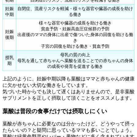
妊娠
自閉症、流産リスクを軽減・様々な器官や臓器の成長を助け
中期
る働き
様々な器官や臓器の成長を助ける働き
貧血予防・妊娠高血圧症候群の予防
妊娠
出産後のママの身体に出産で傷ついた身体の回復を助ける働
後期
き
子宮の回復を助ける働き・貧血予防
母乳の質の向上
授乳
母乳を通して赤ちゃんへ葉酸を送ることでの赤ちゃんの身体
期
の成長や発育を促進する働き
上記のように、妊娠中期以降も葉酸はママと赤ちゃんの健康
に欠かせない大切な働きをしています。
気づいた時からでも決して遅くはありませんので、是非葉酸
サプリメントを正しく摂取して頂くことをオススメします。
葉酸は普段の食事だけでは摂取しにくい
葉酸が赤ちゃんに必要なのは分かったけど、どうやって摂っ
たらいいの？と疑問に思っているママも多いことでしょう。
葉酸は緑黄色野菜やレバー・果物などに多く含まれています