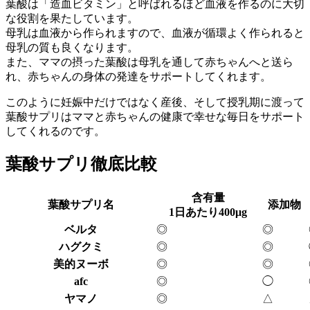
葉酸は「造血ビタミン」と呼ばれるほど血液を作るのに大切
な役割を果たしています。
母乳は血液から作られますので、血液が循環よく作られると
母乳の質も良くなります。
また、ママの摂った葉酸は母乳を通して赤ちゃんへと送ら
れ、赤ちゃんの身体の発達をサポートしてくれます。
このように妊娠中だけではなく産後、そして授乳期に渡って
葉酸サプリはママと赤ちゃんの健康で幸せな毎日をサポート
してくれるのです。
葉酸サプリ徹底比較
含有量
葉酸サプリ名
添加物
1日あたり400μg
ベルタ
◎
◎
ハグクミ
◎
◎
美的ヌーボ
◎
◎
afc
◎
◯
ヤマノ
◎
△