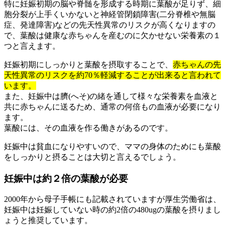
特に妊娠初期の脳や脊髄を形成する時期に葉酸が足りず、細
胞分裂が上手くいかないと神経管閉鎖障害(二分脊椎や無脳
症、発達障害)などの先天性異常のリスクが高くなりますの
で、葉酸は健康な赤ちゃんを産むのに欠かせない栄養素の１
つと言えます。
妊娠初期にしっかりと葉酸を摂取することで、
赤ちゃんの先
天性異常のリスクを約70％軽減することが出来ると言われて
います。
また、妊娠中は臍(へそ)の緒を通して様々な栄養素を血液と
共に赤ちゃんに送るため、通常の何倍もの血液が必要になり
ます。
葉酸には、その血液を作る働きがあるのです。
妊娠中は貧血になりやすいので、ママの身体のためにも葉酸
をしっかりと摂ることは大切と言えるでしょう。
妊娠中は約２倍の葉酸が必要
2000年から母子手帳にも記載されていますが
厚生労働省は、
妊娠中は妊娠していない時の約2倍の480ugの葉酸を摂りまし
ょうと推奨しています。