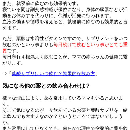
また、就寝前に飲むのも効果的です。
寝ている間は副交感神経が優位になり、身体の臓器などが活
動をお休みする代わりに、代謝が活発に行われます。
血液の働きや循環を考えると、就寝前に飲むのも効果的と言
えます。
ただ、葉酸は水溶性ビタミンですので、サプリメントをいつ
飲むのかという事よりも
毎日続けて飲むという事がとても重
要
です。
毎日忘れず根気よく飲むことが、ママの赤ちゃんの健康に繋
がります。
⇒「
葉酸サプリはいつ飲む？効果的な飲み方
」
気になる他の薬との飲み合わせは？
様々な理由により、薬を常用しているママもいると思いま
す。
そこで気になるのが、今飲んでいるお薬と葉酸サプリを一緒
に飲んでも大丈夫なのか？というところではないでしょう
か。
また常用はしていなくても、何らかの理由で突発的に薬を飲